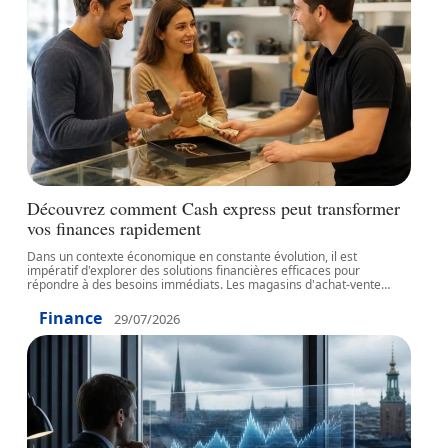
Découvrez comment Cash express peut transformer
vos finances rapidement
Dans un contexte économique en constante évolution, il est
impératif d'explorer des solutions financières efficaces pour
répondre à des besoins immédiats. Les magasins d'achat-vente
…
Finance
29/07/2026