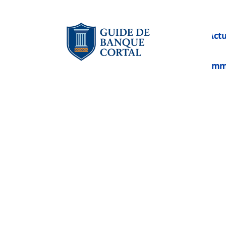
Act
Im