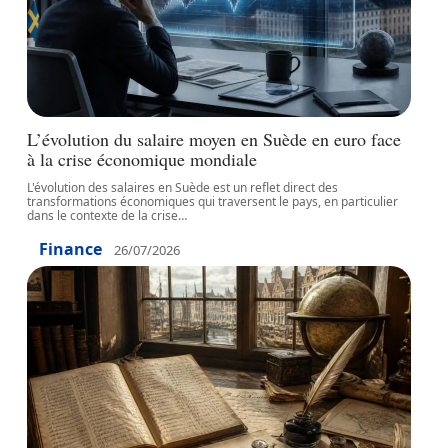
L’évolution du salaire moyen en Suède en euro face
à la crise économique mondiale
L'évolution des salaires en Suède est un reflet direct des
transformations économiques qui traversent le pays, en particulier
dans le contexte de la crise
…
Finance
26/07/2026