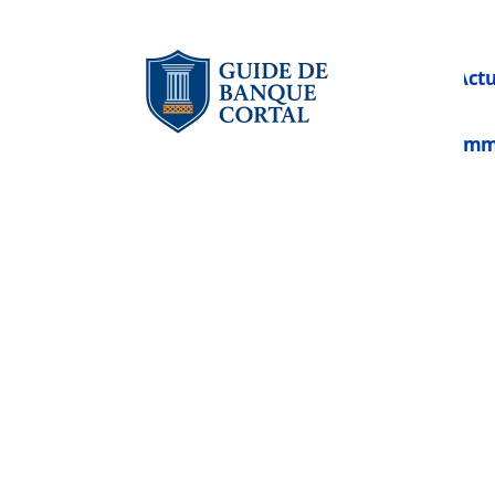
Act
Im