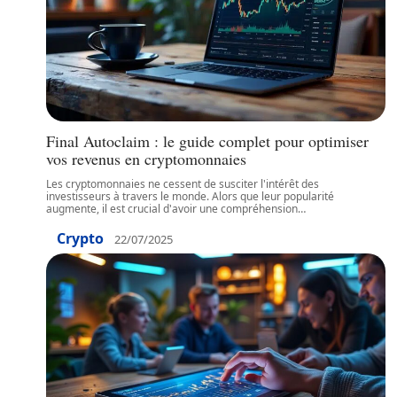
Final Autoclaim : le guide complet pour optimiser
vos revenus en cryptomonnaies
Les cryptomonnaies ne cessent de susciter l'intérêt des
investisseurs à travers le monde. Alors que leur popularité
augmente, il est crucial d'avoir une compréhension
…
Crypto
22/07/2025