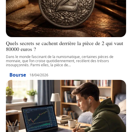
Quels secrets se cachent derrière la pièce de 2 qui vaut
80000 euros ?
Dans le monde fascinant de la numismatique, certaines pièces de
monnaie, que l’on croise quotidiennement, recèlent des trésors
insoupçonnés. Parmi elles, la pièce de
…
Bourse
18/04/2026