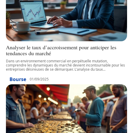
Analyser le taux d’accroissement pour anticiper les
tendances du marché
Dans un environnement commercial en perpétuelle mutation,
comprendre les dynamiques du marché devient incontournable pour les
entreprises désireuses de se démarquer. L'analyse du taux
…
Bourse
01/09/2025