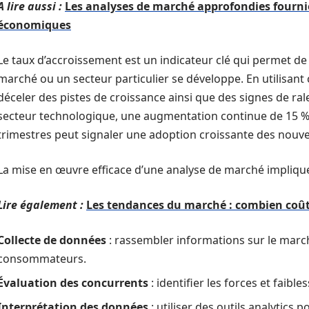
A lire aussi :
Les analyses de marché approfondies fournie
économiques
Le taux d’accroissement est un indicateur clé qui permet de
marché ou un secteur particulier se développe. En utilisant 
déceler des pistes de croissance ainsi que des signes de ra
secteur technologique, une augmentation continue de 15 % d
trimestres peut signaler une adoption croissante des nouvell
La mise en œuvre efficace d’une analyse de marché implique
Lire également :
Les tendances du marché : combien coûte 
Collecte de données
: rassembler informations sur le march
consommateurs.
Évaluation des concurrents
: identifier les forces et faibl
Interprétation des données
: utiliser des outils analytics