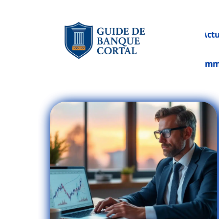
Act
Im