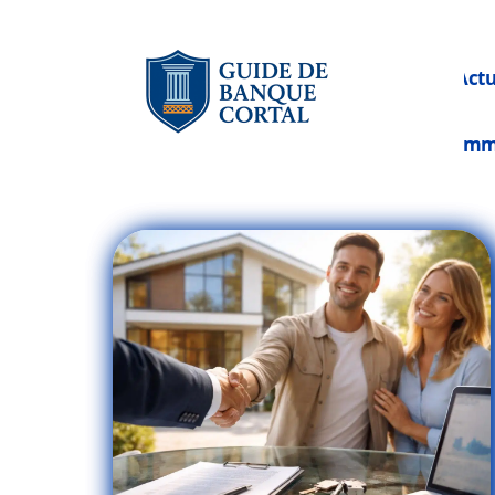
Act
Im