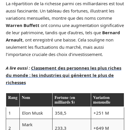
La répartition de la richesse parmi ces milliardaires est tout
aussi fascinante. Un tableau des fortunes, illustrant les
variations mensuelles, montre que des noms comme
Warren Buffett
ont connu une augmentation significative
de leur patrimoine, tandis que d’autres, tels que
Bernard
Arnault
, ont enregistré une baisse. Cela souligne non
seulement les fluctuations du marché, mais aussi
l’importance cruciale des choix d’investissement.
A lire aussi :
Classement des personnes les plus riches
du monde : les industries qui génèrent le plus de
richesses
Rang
Nom
Fortune (en
Variation
milliards $)
mensuelle
1
Elon Musk
358,5
+251 M
Mark
2
233,3
+649 M