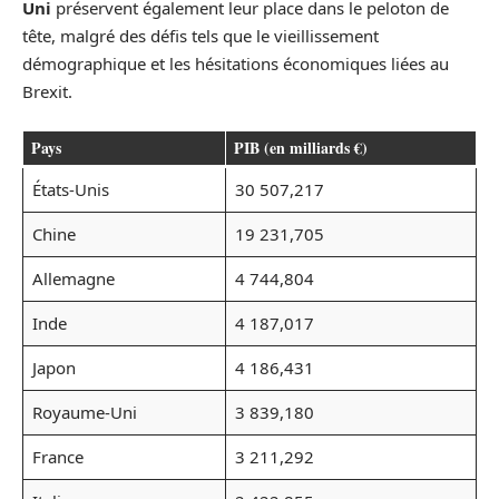
Uni
préservent également leur place dans le peloton de
tête, malgré des défis tels que le vieillissement
démographique et les hésitations économiques liées au
Brexit.
Pays
PIB (en milliards €)
États-Unis
30 507,217
Chine
19 231,705
Allemagne
4 744,804
Inde
4 187,017
Japon
4 186,431
Royaume-Uni
3 839,180
France
3 211,292