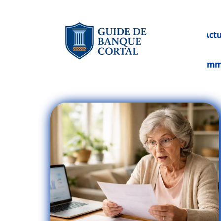
Act
Im