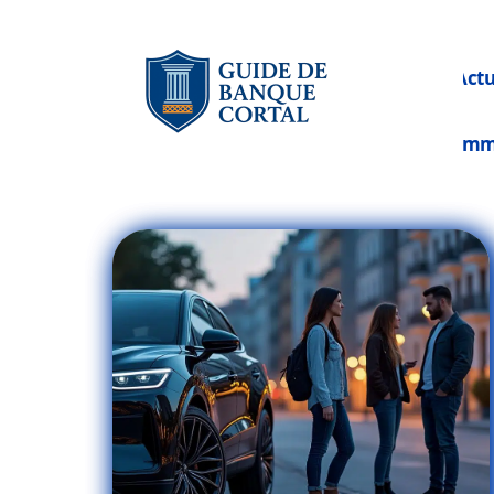
Act
Im