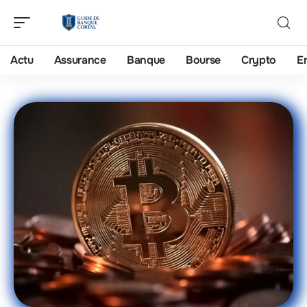
Actu
Assurance
Banque
Bourse
Crypto
E