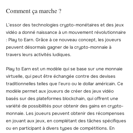
Comment ça marche ?
L’essor des technologies crypto-monétaires et des jeux
vidéo a donné naissance à un mouvement révolutionnaire
: Play to Earn. Grâce à ce nouveau concept, les joueurs
peuvent désormais gagner de la crypto-monnaie à
travers leurs activités ludiques.
Play to Earn est un modèle qui se base sur une monnaie
virtuelle, qui peut être échangée contre des devises
traditionnelles telles que l’euro ou le dollar américain. Ce
modèle permet aux joueurs de créer des jeux vidéo
basés sur des plateformes blockchain, qui offrent une
variété de possibilités pour obtenir des gains en crypto-
monnaie. Les joueurs peuvent obtenir des récompenses
en jouant aux jeux, en complétant des tâches spécifiques
ou en participant à divers types de compétitions. En