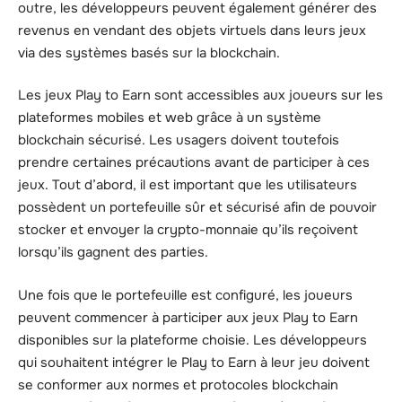
outre, les développeurs peuvent également générer des
revenus en vendant des objets virtuels dans leurs jeux
via des systèmes basés sur la blockchain.
Les jeux Play to Earn sont accessibles aux joueurs sur les
plateformes mobiles et web grâce à un système
blockchain sécurisé. Les usagers doivent toutefois
prendre certaines précautions avant de participer à ces
jeux. Tout d’abord, il est important que les utilisateurs
possèdent un portefeuille sûr et sécurisé afin de pouvoir
stocker et envoyer la crypto-monnaie qu’ils reçoivent
lorsqu’ils gagnent des parties.
Une fois que le portefeuille est configuré, les joueurs
peuvent commencer à participer aux jeux Play to Earn
disponibles sur la plateforme choisie. Les développeurs
qui souhaitent intégrer le Play to Earn à leur jeu doivent
se conformer aux normes et protocoles blockchain