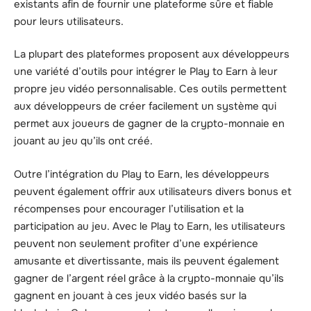
existants afin de fournir une plateforme sûre et fiable
pour leurs utilisateurs.
La plupart des plateformes proposent aux développeurs
une variété d’outils pour intégrer le Play to Earn à leur
propre jeu vidéo personnalisable. Ces outils permettent
aux développeurs de créer facilement un système qui
permet aux joueurs de gagner de la crypto-monnaie en
jouant au jeu qu’ils ont créé.
Outre l’intégration du Play to Earn, les développeurs
peuvent également offrir aux utilisateurs divers bonus et
récompenses pour encourager l’utilisation et la
participation au jeu. Avec le Play to Earn, les utilisateurs
peuvent non seulement profiter d’une expérience
amusante et divertissante, mais ils peuvent également
gagner de l’argent réel grâce à la crypto-monnaie qu’ils
gagnent en jouant à ces jeux vidéo basés sur la