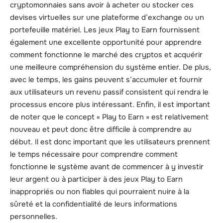
cryptomonnaies sans avoir à acheter ou stocker ces
devises virtuelles sur une plateforme d’exchange ou un
portefeuille matériel. Les jeux Play to Earn fournissent
également une excellente opportunité pour apprendre
comment fonctionne le marché des cryptos et acquérir
une meilleure compréhension du système entier. De plus,
avec le temps, les gains peuvent s’accumuler et fournir
aux utilisateurs un revenu passif consistent qui rendra le
processus encore plus intéressant. Enfin, il est important
de noter que le concept « Play to Earn » est relativement
nouveau et peut donc être difficile à comprendre au
début. Il est donc important que les utilisateurs prennent
le temps nécessaire pour comprendre comment
fonctionne le système avant de commencer à y investir
leur argent ou à participer à des jeux Play to Earn
inappropriés ou non fiables qui pourraient nuire à la
sûreté et la confidentialité de leurs informations
personnelles.