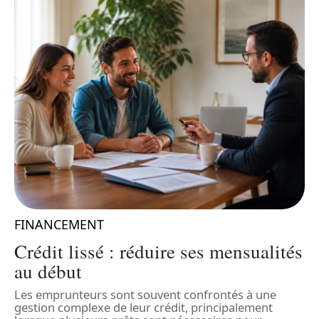
FINANCEMENT
Crédit lissé : réduire ses mensualités
au début
Les emprunteurs sont souvent confrontés à une
L
gestion complexe de leur crédit, principalement
n