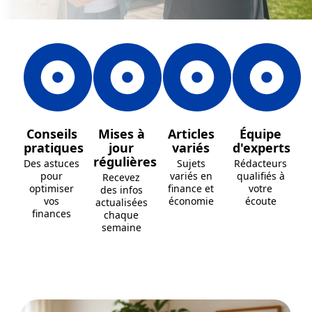
Conseils
Mises à
Articles
Équipe
pratiques
jour
variés
d'experts
régulières
Des astuces
Sujets
Rédacteurs
pour
variés en
qualifiés à
Recevez
optimiser
finance et
votre
des infos
vos
économie
écoute
actualisées
finances
chaque
semaine