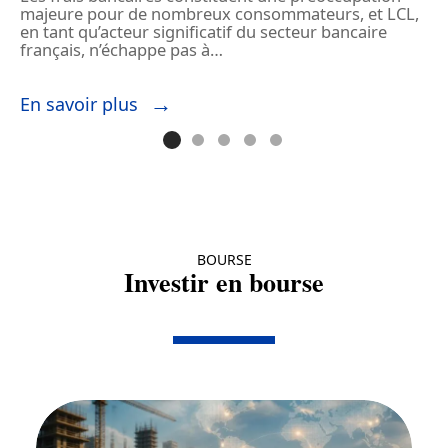
majeure pour de nombreux consommateurs, et LCL,
m
en tant qu’acteur significatif du secteur bancaire
s
français, n’échappe pas à
…
e
En savoir plus
E
BOURSE
Investir en bourse