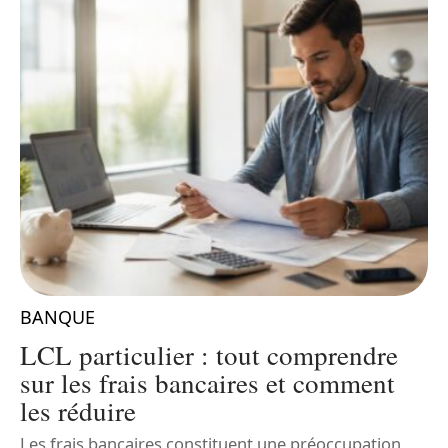
BANQUE
LCL particulier : tout comprendre
sur les frais bancaires et comment
les réduire
Les frais bancaires constituent une préoccupation
L