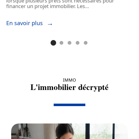
lorsque plusieurs prêts sont nécessaires pour
s
financer un projet immobilier. Les
…
l
En savoir plus
E
IMMO
L'immobilier décrypté