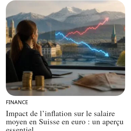
FINANCE
0
Impact de l’inflation sur le salaire
é
moyen en Suisse en euro : un aperçu
essentiel
L