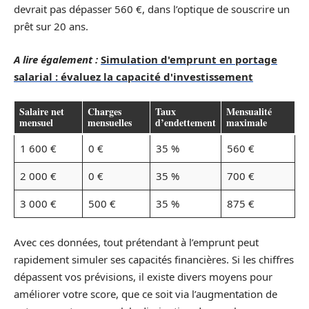
devrait pas dépasser 560 €, dans l’optique de souscrire un
prêt sur 20 ans.
A lire également :
Simulation d'emprunt en portage
salarial : évaluez la capacité d'investissement
Salaire net
Charges
Taux
Mensualité
mensuel
mensuelles
d’endettement
maximale
1 600 €
0 €
35 %
560 €
2 000 €
0 €
35 %
700 €
3 000 €
500 €
35 %
875 €
Avec ces données, tout prétendant à l’emprunt peut
rapidement simuler ses capacités financières. Si les chiffres
dépassent vos prévisions, il existe divers moyens pour
améliorer votre score, que ce soit via l’augmentation de