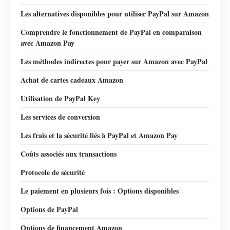
Les alternatives disponibles pour utiliser PayPal sur Amazon
Comprendre le fonctionnement de PayPal en comparaison
avec Amazon Pay
Les méthodes indirectes pour payer sur Amazon avec PayPal
Achat de cartes cadeaux Amazon
Utilisation de PayPal Key
Les services de conversion
Les frais et la sécurité liés à PayPal et Amazon Pay
Coûts associés aux transactions
Protocole de sécurité
Le paiement en plusieurs fois : Options disponibles
Options de PayPal
Options de financement Amazon