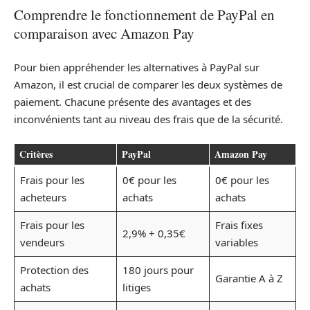
Comprendre le fonctionnement de PayPal en
comparaison avec Amazon Pay
Pour bien appréhender les alternatives à PayPal sur
Amazon, il est crucial de comparer les deux systèmes de
paiement. Chacune présente des avantages et des
inconvénients tant au niveau des frais que de la sécurité.
Critères
PayPal
Amazon Pay
Frais pour les
0€ pour les
0€ pour les
acheteurs
achats
achats
Frais pour les
Frais fixes
2,9% + 0,35€
vendeurs
variables
Protection des
180 jours pour
Garantie A à Z
achats
litiges