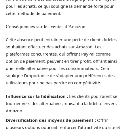
pour les achats, ce qui souligne la demande forte pour
cette méthode de paiement.
Conséquences sur les ventes d’Amazon
Cette absence peut entraîner une perte de clients fidèles
souhaitant effectuer des achats sur Amazon. Les
plateformes concurrentes, qui offrent PayPal comme
option de paiement, peuvent en tirer profit, offrant ainsi
une réelle alternative pour les consommateurs. Cela
souligne l’importance de s’adapter aux préférences des
utilisateurs pour ne pas perdre en compétitivité.
Influence sur la fidélisation :
Les clients pourraient se
tourner vers des alternatives, nuisant à la fidélité envers
Amazon.
Diversification des moyens de paiement :
Offrir
plusieurs options pourrait renforcer l’attractivité du site et