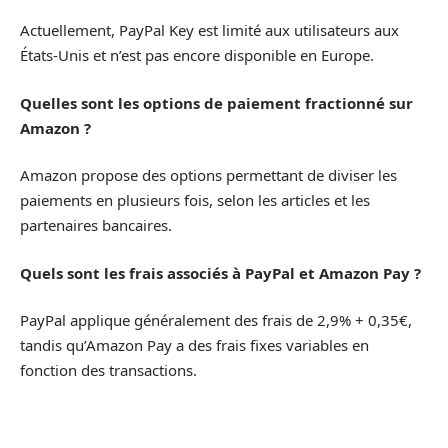
Actuellement, PayPal Key est limité aux utilisateurs aux
États-Unis et n’est pas encore disponible en Europe.
Quelles sont les options de paiement fractionné sur
Amazon ?
Amazon propose des options permettant de diviser les
paiements en plusieurs fois, selon les articles et les
partenaires bancaires.
Quels sont les frais associés à PayPal et Amazon Pay ?
PayPal applique généralement des frais de 2,9% + 0,35€,
tandis qu’Amazon Pay a des frais fixes variables en
fonction des transactions.