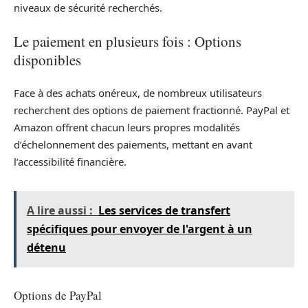
niveaux de sécurité recherchés.
Le paiement en plusieurs fois : Options
disponibles
Face à des achats onéreux, de nombreux utilisateurs
recherchent des options de paiement fractionné. PayPal et
Amazon offrent chacun leurs propres modalités
d’échelonnement des paiements, mettant en avant
l’accessibilité financière.
A lire aussi :
Les services de transfert
spécifiques pour envoyer de l'argent à un
détenu
Options de PayPal