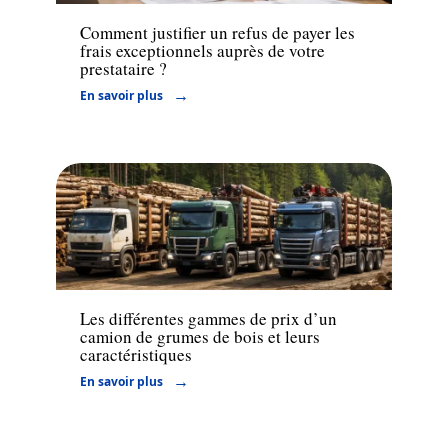
Comment justifier un refus de payer les
frais exceptionnels auprès de votre
prestataire ?
En savoir plus
Actu
Les différentes gammes de prix d’un
camion de grumes de bois et leurs
caractéristiques
En savoir plus