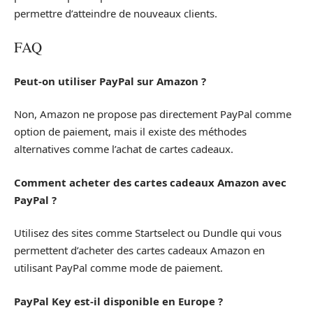
permettre d’atteindre de nouveaux clients.
FAQ
Peut-on utiliser PayPal sur Amazon ?
Non, Amazon ne propose pas directement PayPal comme
option de paiement, mais il existe des méthodes
alternatives comme l’achat de cartes cadeaux.
Comment acheter des cartes cadeaux Amazon avec
PayPal ?
Utilisez des sites comme Startselect ou Dundle qui vous
permettent d’acheter des cartes cadeaux Amazon en
utilisant PayPal comme mode de paiement.
PayPal Key est-il disponible en Europe ?