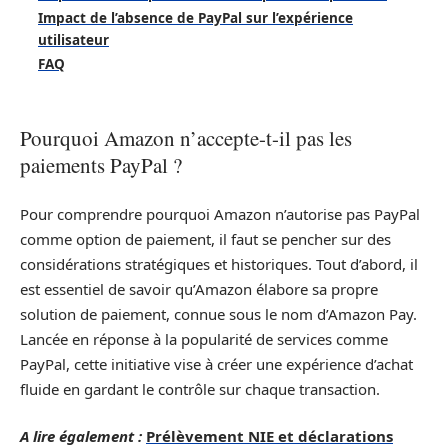
Impact de l’absence de PayPal sur l’expérience
utilisateur
FAQ
Pourquoi Amazon n’accepte-t-il pas les
paiements PayPal ?
Pour comprendre pourquoi Amazon n’autorise pas PayPal
comme option de paiement, il faut se pencher sur des
considérations stratégiques et historiques. Tout d’abord, il
est essentiel de savoir qu’Amazon élabore sa propre
solution de paiement, connue sous le nom d’Amazon Pay.
Lancée en réponse à la popularité de services comme
PayPal, cette initiative vise à créer une expérience d’achat
fluide en gardant le contrôle sur chaque transaction.
A lire également :
Prélèvement NIE et déclarations