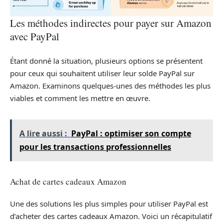
Les méthodes indirectes pour payer sur Amazon
avec PayPal
Étant donné la situation, plusieurs options se présentent
pour ceux qui souhaitent utiliser leur solde PayPal sur
Amazon. Examinons quelques-unes des méthodes les plus
viables et comment les mettre en œuvre.
A lire aussi :
PayPal : optimiser son compte
pour les transactions professionnelles
Achat de cartes cadeaux Amazon
Une des solutions les plus simples pour utiliser PayPal est
d’acheter des cartes cadeaux Amazon. Voici un récapitulatif