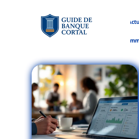
Act
Im