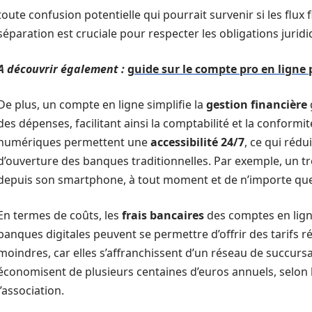
toute confusion potentielle qui pourrait survenir si les flux
séparation est cruciale pour respecter les obligations juridi
A découvrir également :
guide sur le compte pro en ligne
De plus, un compte en ligne simplifie la
gestion financière
des dépenses, facilitant ainsi la comptabilité et la conformi
numériques permettent une
accessibilité 24/7
, ce qui rédu
d’ouverture des banques traditionnelles. Par exemple, un tr
depuis son smartphone, à tout moment et de n’importe que
En termes de coûts, les
frais bancaires
des comptes en lign
banques digitales peuvent se permettre d’offrir des tarifs r
moindres, car elles s’affranchissent d’un réseau de succurs
économisent de plusieurs centaines d’euros annuels, selon la
l’association.