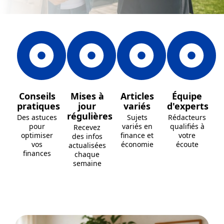
Conseils
Mises à
Articles
Équipe
pratiques
jour
variés
d'experts
régulières
Des astuces
Sujets
Rédacteurs
pour
variés en
qualifiés à
Recevez
optimiser
finance et
votre
des infos
vos
économie
écoute
actualisées
finances
chaque
semaine