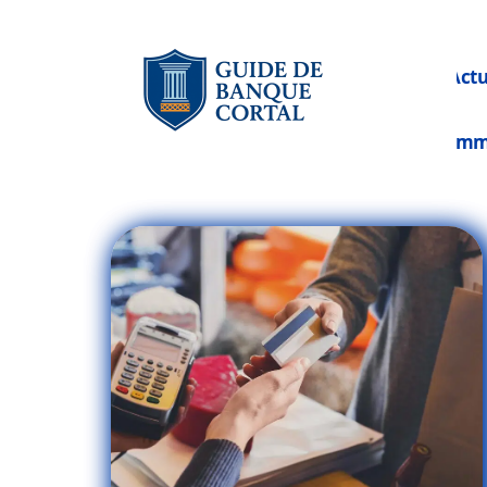
Act
Im