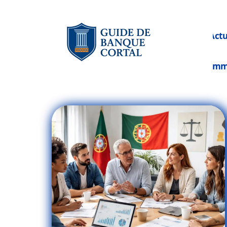
Act
Im