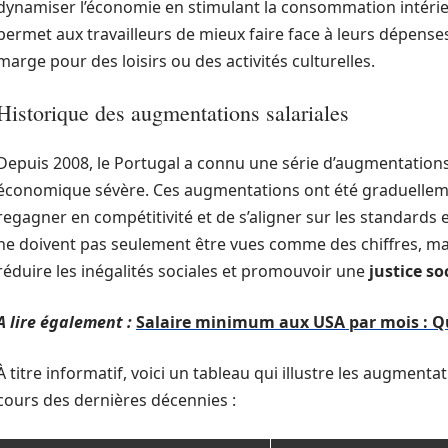
dynamiser l’économie en stimulant la consommation intéri
permet aux travailleurs de mieux faire face à leurs dépense
marge pour des loisirs ou des activités culturelles.
Historique des augmentations salariales
Depuis 2008, le Portugal a connu une série d’augmentations 
économique sévère. Ces augmentations ont été graduellem
regagner en compétitivité et de s’aligner sur les standards
ne doivent pas seulement être vues comme des chiffres, ma
réduire les inégalités sociales et promouvoir une
justice so
A lire également :
Salaire minimum aux USA par mois : Quel
À titre informatif, voici un tableau qui illustre les augmen
cours des dernières décennies :