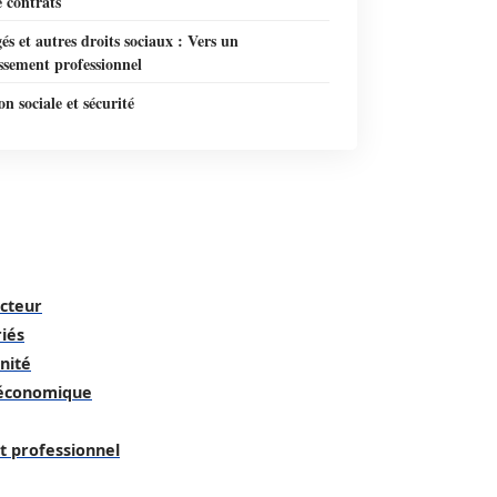
 contrats
és et autres droits sociaux : Vers un
ssement professionnel
on sociale et sécurité
ecteur
riés
nité
é économique
t professionnel