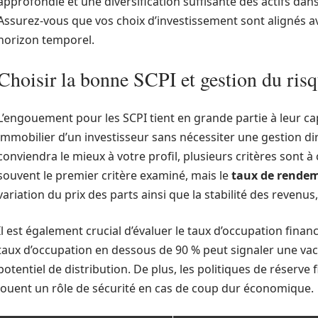
approfondie et une diversification suffisante des actifs dans
Assurez-vous que vos choix d’investissement sont alignés av
horizon temporel.
Choisir la bonne SCPI et gestion du ris
L’engouement pour les SCPI tient en grande partie à leur cap
immobilier d’un investisseur sans nécessiter une gestion dir
conviendra le mieux à votre profil, plusieurs critères sont à 
souvent le premier critère examiné, mais le
taux de rendem
variation du prix des parts ainsi que la stabilité des revenus
Il est également crucial d’évaluer le taux d’occupation financ
taux d’occupation en dessous de 90 % peut signaler une vaca
potentiel de distribution. De plus, les politiques de réserv
jouent un rôle de sécurité en cas de coup dur économique.