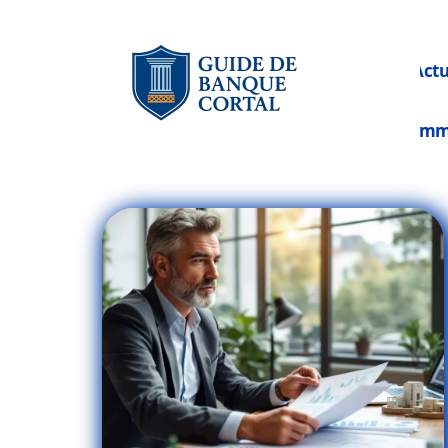
Act
Im