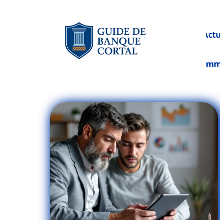
Act
Im