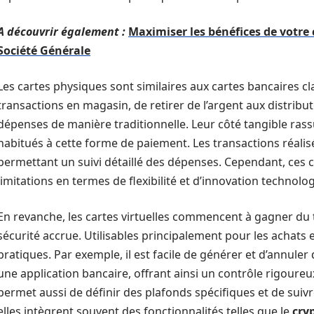
A découvrir également :
Maximiser les bénéfices de votre c
Société Générale
Les cartes physiques sont similaires aux cartes bancaires cl
transactions en magasin, de retirer de l’argent aux distrib
dépenses de manière traditionnelle. Leur côté tangible rassu
habitués à cette forme de paiement. Les transactions réalisé
permettant un suivi détaillé des dépenses. Cependant, ces 
limitations en termes de flexibilité et d’innovation technolo
En revanche, les cartes virtuelles commencent à gagner du ter
sécurité accrue. Utilisables principalement pour les achats e
pratiques. Par exemple, il est facile de générer et d’annuler
une application bancaire, offrant ainsi un contrôle rigoureu
permet aussi de définir des plafonds spécifiques et de suivr
elles intègrent souvent des fonctionnalités telles que le
cry