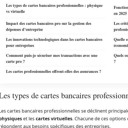
Les types de cartes bancaires professionnelles : physique
Fonction
vs virtuelle
en 2025
Impact des cartes bancaires pro sur la gestion des
Les crit
dépenses d’entreprise
professi
Les innovations technologiques dans les cartes bancaires
Quelle e
pour entreprises
économi
Comment puis-je sécuriser mes transactions avec une
Quels ou
carte pro ?
?
Les cartes professionnelles offrent-elles des assurances ?
Les types de cartes bancaires professionn
Les cartes bancaires professionnelles se déclinent principa
physiques
et les
cartes virtuelles
. Chacune de ces options 
répondent aux besoins spécifiques des entreprises.