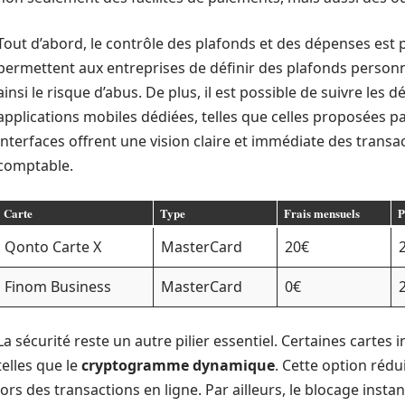
Tout d’abord, le contrôle des plafonds et des dépenses est p
permettent aux entreprises de définir des plafonds person
ainsi le risque d’abus. De plus, il est possible de suivre les
applications mobiles dédiées, telles que celles proposées 
interfaces offrent une vision claire et immédiate des transact
comptable.
Carte
Type
Frais mensuels
P
Qonto Carte X
MasterCard
20€
Finom Business
MasterCard
0€
La sécurité reste un autre pilier essentiel. Certaines cartes
telles que le
cryptogramme dynamique
. Cette option réd
lors des transactions en ligne. Par ailleurs, le blocage inst