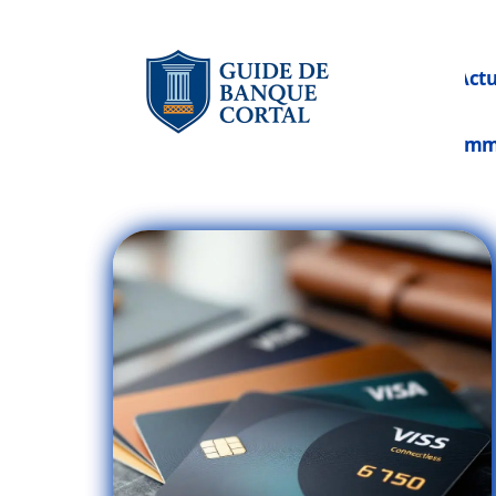
Act
Im