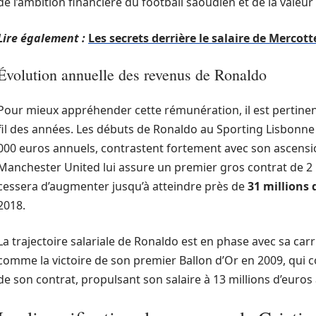
de l’ambition financière du football saoudien et de la vale
Lire également :
Les secrets derrière le salaire de Mercot
Évolution annuelle des revenus de Ronaldo
Pour mieux appréhender cette rémunération, il est pertinent
fil des années. Les débuts de Ronaldo au Sporting Lisbonne
000 euros annuels, contrastent fortement avec son ascensio
Manchester United lui assure un premier gros contrat de 2 
cessera d’augmenter jusqu’à atteindre près de
31 millions 
2018.
La trajectoire salariale de Ronaldo est en phase avec sa c
comme la victoire de son premier Ballon d’Or en 2009, qui 
de son contrat, propulsant son salaire à 13 millions d’euros