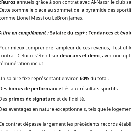
d’euros
annuels grâce à son contrat avec Al-Nassr, le club s
Cette somme le place au sommet de la pyramide des sportif
comme Lionel Messi ou LeBron James.
A lire en complément :
Salaire du csp+ : Tendances et évol
Pour mieux comprendre l’ampleur de ces revenus, il est uti
contrat. Celui-ci s’étend sur
deux ans et demi
, avec une op
rémunération inclut :
Un salaire fixe représentant environ
60%
du total.
Des
bonus de performance
liés aux résultats sportifs.
Des
primes de signature
et de fidélité.
Des avantages en nature exceptionnels, tels que le logement 
Ce contrat dépasse largement les précédents records établ