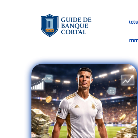
Act
Im