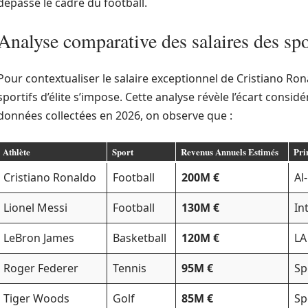
dépasse le cadre du football.
Analyse comparative des salaires des spo
Pour contextualiser le salaire exceptionnel de Cristiano Ro
sportifs d’élite s’impose. Cette analyse révèle l’écart considé
données collectées en 2026, on observe que :
Athlète
Sport
Revenus Annuels Estimés
Pri
Cristiano Ronaldo
Football
200M €
Al
Lionel Messi
Football
130M €
In
LeBron James
Basketball
120M €
LA
Roger Federer
Tennis
95M €
Sp
Tiger Woods
Golf
85M €
Sp