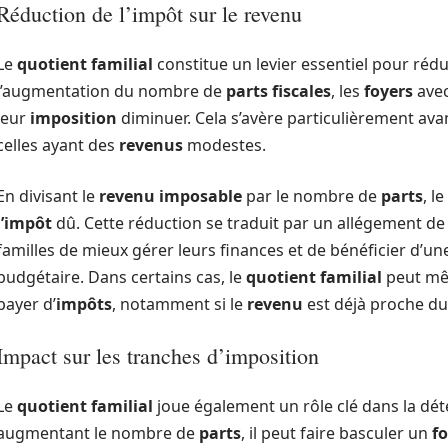
Réduction de l’impôt sur le revenu
Le
quotient familial
constitue un levier essentiel pour rédui
l’augmentation du nombre de
parts fiscales
, les
foyers
ave
leur
imposition
diminuer. Cela s’avère particulièrement av
celles ayant des
revenus
modestes.
En divisant le
revenu imposable
par le nombre de
parts
, le
l’impôt
dû. Cette réduction se traduit par un allégement de 
familles de mieux gérer leurs finances et de bénéficier d’
budgétaire. Dans certains cas, le
quotient familial
peut mê
payer d’
impôts
, notamment si le
revenu
est déjà proche du 
Impact sur les tranches d’imposition
Le
quotient familial
joue également un rôle clé dans la dé
augmentant le nombre de
parts
, il peut faire basculer un
fo