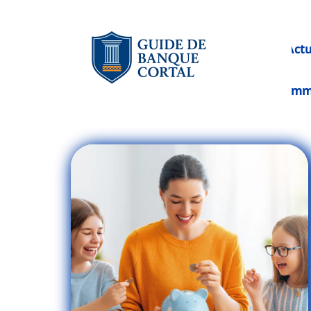
Act
Im