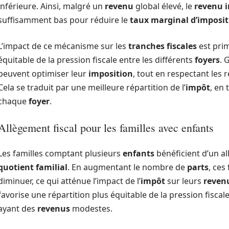
inférieure. Ainsi, malgré un
revenu
global élevé, le
revenu 
suffisamment bas pour réduire le
taux marginal d’imposit
L’impact de ce mécanisme sur les
tranches fiscales
est prim
équitable de la pression fiscale entre les différents
foyers
. 
peuvent optimiser leur
imposition
, tout en respectant les r
Cela se traduit par une meilleure répartition de l’
impôt
, en 
chaque
foyer
.
Allègement fiscal pour les familles avec enfants
Les familles comptant plusieurs
enfants
bénéficient d’un al
quotient familial
. En augmentant le nombre de
parts
, ces
diminuer, ce qui atténue l’impact de l’
impôt
sur leurs
reven
favorise une répartition plus équitable de la pression fisca
ayant des
revenus
modestes.