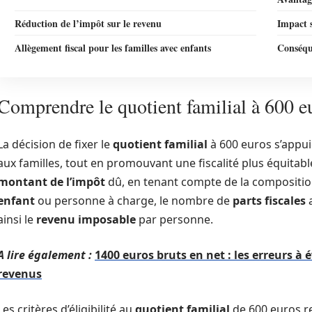
Réduction de l’impôt sur le revenu
Impact s
Allègement fiscal pour les familles avec enfants
Conséque
Comprendre le quotient familial à 600 e
La décision de fixer le
quotient familial
à 600 euros s’appui
aux familles, tout en promouvant une fiscalité plus équita
montant de l’impôt
dû, en tenant compte de la compositi
enfant
ou personne à charge, le nombre de
parts fiscales
a
ainsi le
revenu imposable
par personne.
A lire également :
1400 euros bruts en net : les erreurs à é
revenus
Les critères d’éligibilité au
quotient familial
de 600 euros r