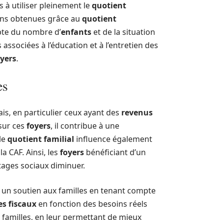
es à utiliser pleinement le
quotient
tions obtenues grâce au
quotient
pte du nombre d’
enfants
et de la situation
associées à l’éducation et à l’entretien des
oyers
.
es
is, en particulier ceux ayant des
revenus
 sur ces
foyers
, il contribue à une
 le
quotient familial
influence également
la CAF. Ainsi, les
foyers
bénéficiant d’un
tages sociaux diminuer.
 un soutien aux familles en tenant compte
s fiscaux
en fonction des besoins réels
des familles, en leur permettant de mieux