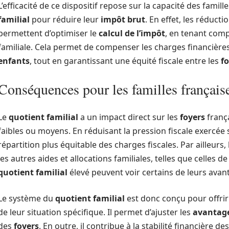
L’efficacité de ce dispositif repose sur la capacité des famill
familial
pour réduire leur
impôt brut
. En effet, les réduc
permettent d’optimiser le
calcul de l’impôt
, en tenant com
familiale. Cela permet de compenser les charges financières 
enfants
, tout en garantissant une équité fiscale entre les
f
Conséquences pour les familles français
Le
quotient familial
a un impact direct sur les
foyers
frança
faibles ou moyens. En réduisant la pression fiscale exercée
répartition plus équitable des charges fiscales. Par ailleurs,
les autres aides et allocations familiales, telles que celles de 
quotient familial
élevé peuvent voir certains de leurs avan
Le système du
quotient familial
est donc conçu pour offrir
de leur situation spécifique. Il permet d’ajuster les
avantage
des
foyers
. En outre, il contribue à la stabilité financière 