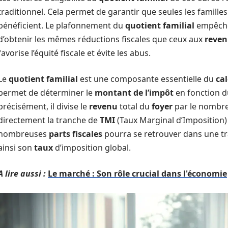
traditionnel. Cela permet de garantir que seules les famille
bénéficient. Le plafonnement du
quotient familial
empêche
d’obtenir les mêmes réductions fiscales que ceux aux
reven
favorise l’équité fiscale et évite les abus.
Le
quotient familial
est une composante essentielle du
cal
permet de déterminer le
montant de l’impôt
en fonction 
précisément, il divise le
revenu
total du
foyer
par le nombr
directement la tranche de
TMI
(Taux Marginal d’Imposition) 
nombreuses
parts fiscales
pourra se retrouver dans une tr
ainsi son
taux
d’imposition global.
A lire aussi :
Le marché : Son rôle crucial dans l'économie