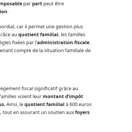
imposable
par
part
peut être
ion
.
ordial, car il permet une gestion plus
Grâce au
quotient familial
, les familles
ègles fixées par l’
administration fiscale
.
tenant compte de la situation familiale de
lègement fiscal significatif grâce au
 familles voient leur
montant d’impôt
us
. Ainsi, le
quotient familial
à 600 euros
le, tout en assurant un soutien aux
foyers