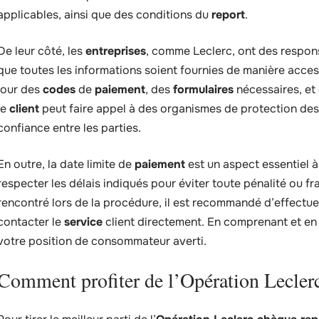
applicables, ainsi que des conditions du
report
.
De leur côté, les
entreprises
, comme Leclerc, ont des responsa
que toutes les informations soient fournies de manière access
jour des
codes
de
paiement
, des
formulaires
nécessaires, et 
le
client
peut faire appel à des organismes de protection des
confiance entre les parties.
En outre, la date limite de
paiement
est un aspect essentiel à
respecter les délais indiqués pour éviter toute pénalité ou f
rencontré lors de la procédure, il est recommandé d’effectu
contacter le
service
client directement. En comprenant et en 
votre position de consommateur averti.
Comment profiter de l’Opération Leclerc