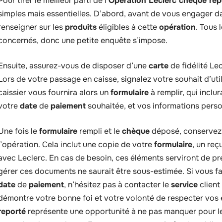
Pour tirer le meilleur parti de l’
Opération Leclerc chèque rep
simples mais essentielles. D’abord, avant de vous engager d
renseigner sur les
produits
éligibles à cette
opération
. Tous 
concernés, donc une petite enquête s’impose.
Ensuite, assurez-vous de disposer d’une
carte
de fidélité Lec
Lors de votre passage en caisse, signalez votre souhait d’util
caissier vous fournira alors un
formulaire
à remplir, qui inclu
votre
date
de
paiement
souhaitée, et vos informations perso
Une fois le
formulaire
rempli et le
chèque
déposé, conservez b
l’opération. Cela inclut une copie de votre
formulaire
, un re
avec Leclerc. En cas de besoin, ces éléments serviront de pr
gérer ces documents ne saurait être sous-estimée. Si vous fai
date
de
paiement
, n’hésitez pas à contacter le
service
client
démontre votre bonne foi et votre volonté de respecter vos
reporté
représente une opportunité à ne pas manquer pour 