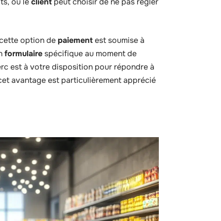
ts, où le
client
peut choisir de ne pas régler
 cette option de
paiement
est soumise à
un
formulaire
spécifique au moment de
erc est à votre disposition pour répondre à
cet avantage est particulièrement apprécié