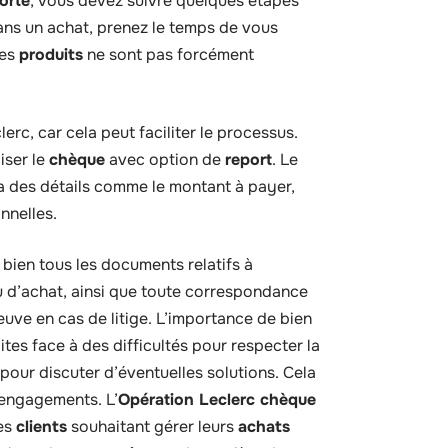
orté
, vous devez suivre quelques étapes
ans un achat, prenez le temps de vous
les
produits
ne sont pas forcément
lerc, car cela peut faciliter le processus.
iser le
chèque
avec option de
report
. Le
ra des détails comme le montant à payer,
nnelles.
ien tous les documents relatifs à
çu d’achat, ainsi que toute correspondance
euve en cas de litige. L’importance de bien
tes face à des difficultés pour respecter la
 pour discuter d’éventuelles solutions. Cela
 engagements. L’
Opération Leclerc chèque
les
clients
souhaitant gérer leurs
achats