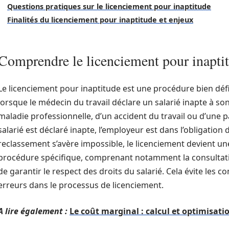
Questions pratiques sur le licenciement pour inaptitude
Finalités du licenciement pour inaptitude et enjeux
Comprendre le licenciement pour inapti
Le licenciement pour inaptitude est une procédure bien défin
lorsque le médecin du travail déclare un salarié inapte à so
maladie professionnelle, d’un accident du travail ou d’une p
salarié est déclaré inapte, l’employeur est dans l’obligatio
reclassement s’avère impossible, le licenciement devient un
procédure spécifique, comprenant notamment la consultati
de garantir le respect des droits du salarié. Cela évite les c
erreurs dans le processus de licenciement.
A lire également :
Le coût marginal : calcul et optimisati