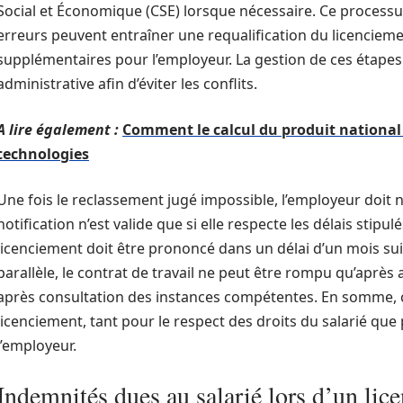
Social et Économique (CSE) lorsque nécessaire. Ce processus 
erreurs peuvent entraîner une requalification du licencieme
supplémentaires pour l’employeur. La gestion de ces étape
administrative afin d’éviter les conflits.
A lire également :
Comment le calcul du produit national 
technologies
Une fois le reclassement jugé impossible, l’employeur doit no
notification n’est valide que si elle respecte les délais stipu
licenciement doit être prononcé dans un délai d’un mois suiv
parallèle, le contrat de travail ne peut être rompu qu’après 
après consultation des instances compétentes. En somme, 
licenciement, tant pour le respect des droits du salarié que
l’employeur.
Indemnités dues au salarié lors d’un lic