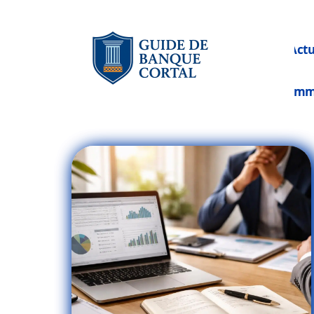
Act
Im