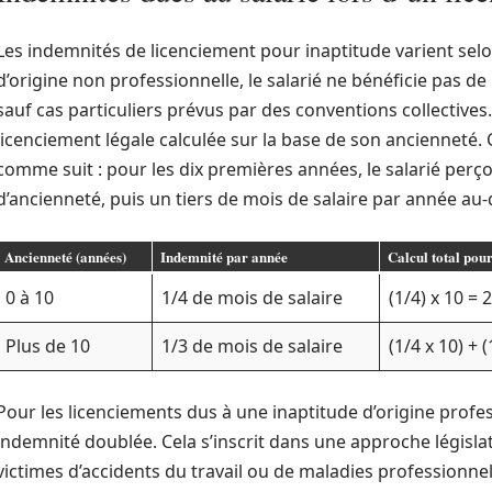
Les indemnités de licenciement pour inaptitude varient selon
d’origine non professionnelle, le salarié ne bénéficie pas d
sauf cas particuliers prévus par des conventions collectives.
licenciement légale calculée sur la base de son ancienneté.
comme suit : pour les dix premières années, le salarié perç
d’ancienneté, puis un tiers de mois de salaire par année au-
Ancienneté (années)
Indemnité par année
Calcul total pou
0 à 10
1/4 de mois de salaire
(1/4) x 10 = 
Plus de 10
1/3 de mois de salaire
(1/4 x 10) +
Pour les licenciements dus à une inaptitude d’origine profess
indemnité doublée. Cela s’inscrit dans une approche législati
victimes d’accidents du travail ou de maladies professionnel