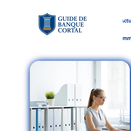
Act
Im