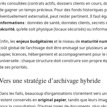
très consultées (contrats actifs, dossiers clients en cours,
de gagner un temps précieux. Pour des fonds historiques pe
éventuellement externalisé, peut rester pertinent. Il faut é
informations
: données de santé, données clients, secrets 
sécurité
, qu’elle soit physique (locaux sécurisés) ou informa
Enfin, les
enjeux budgétaires
et le niveau de
maturité nu
coût global de l’archivage doit être envisagé sur plusieurs a
papier, licences, hébergement et accompagnement pour le nu
universelle : chaque structure doit construire son propre éq
de ses priorités.
Vers une stratégie d’archivage hybride
Dans les faits, beaucoup d’organisations s’orientent vers u
restent conservés en
original papier
, tandis que leurs ima
pour la consultation. D’autres types de documents, plus ré