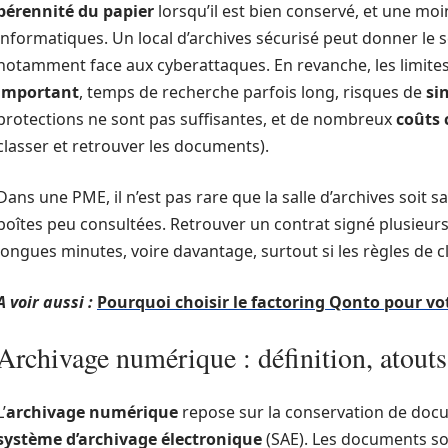
pérennité du papier
lorsqu’il est bien conservé, et une m
informatiques. Un local d’archives sécurisé peut donner le s
notamment face aux cyberattaques. En revanche, les limites 
important
, temps de recherche parfois long, risques de
si
protections ne sont pas suffisantes, et de nombreux
coûts 
classer et retrouver les documents).
Dans une PME, il n’est pas rare que la salle d’archives soit
boîtes peu consultées. Retrouver un contrat signé plusieu
longues minutes, voire davantage, surtout si les règles de 
A voir aussi :
Pourquoi choisir le factoring Qonto pour vot
Archivage numérique : définition, atouts
L’
archivage numérique
repose sur la conservation de doc
système d’archivage électronique
(SAE). Les documents so