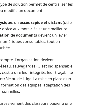
type de solution permet de centraliser les
e ou modifie un document.
hysique
, un
accès rapide et distant
(utile
e
grâce aux mots-clés et une meilleure
ation de documents
devient un levier
 numériques consultables, tout en
urisée.
 compte. L’organisation devient
réseau, sauvegardes). Il est indispensable
st-à-dire leur intégrité, leur traçabilité
ontrôle ou de litige. La mise en place d’un
: formation des équipes, adaptation des
ersonnelles.
gressivement des classeurs papier à une