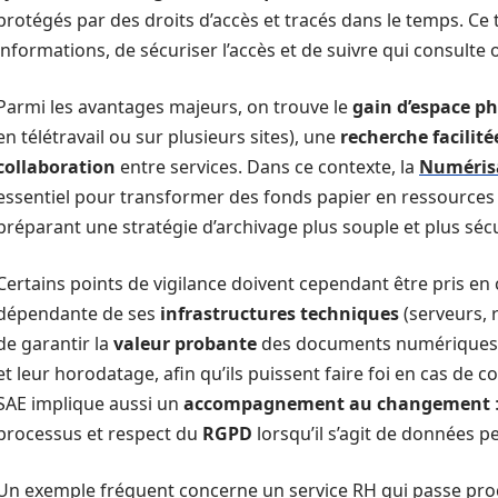
protégés par des droits d’accès et tracés dans le temps. Ce 
informations, de sécuriser l’accès et de suivre qui consult
Parmi les avantages majeurs, on trouve le
gain d’espace p
en télétravail ou sur plusieurs sites), une
recherche facilité
collaboration
entre services. Dans ce contexte, la
Numéris
essentiel pour transformer des fonds papier en ressources
préparant une stratégie d’archivage plus souple et plus séc
Certains points de vigilance doivent cependant être pris en
dépendante de ses
infrastructures techniques
(serveurs, 
de garantir la
valeur probante
des documents numériques, c’e
et leur horodatage, afin qu’ils puissent faire foi en cas de c
SAE implique aussi un
accompagnement au changement
processus et respect du
RGPD
lorsqu’il s’agit de données p
Un exemple fréquent concerne un service RH qui passe pro