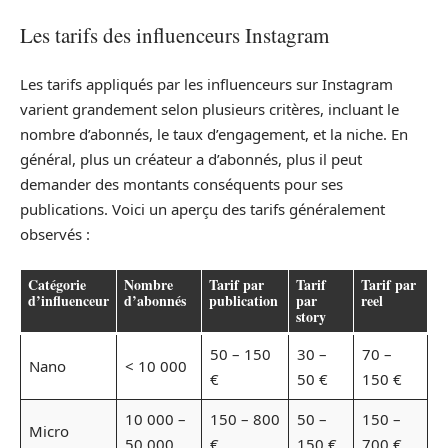
Les tarifs des influenceurs Instagram
Les tarifs appliqués par les influenceurs sur Instagram
varient grandement selon plusieurs critères, incluant le
nombre d’abonnés, le taux d’engagement, et la niche. En
général, plus un créateur a d’abonnés, plus il peut
demander des montants conséquents pour ses
publications. Voici un aperçu des tarifs généralement
observés :
Catégorie
Nombre
Tarif par
Tarif
Tarif par
d’influenceur
d’abonnés
publication
par
reel
story
50 – 150
30 –
70 –
Nano
< 10 000
€
50 €
150 €
10 000 –
150 – 800
50 –
150 –
Micro
50 000
€
150 €
700 €