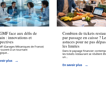
rance
Assurance
GMF face aux défis de
Combien de tickets restau
in : innovations et
par passage en caisse ? L
pectives
astuces pour ne pas dépas
les limites
MF (Garages Mécaniques de France)
trouvent à un tournant
Dans le paysage financier contemp
égique
…
les tickets restaurant se révèlent êt
un
…
voir plus
En savoir plus