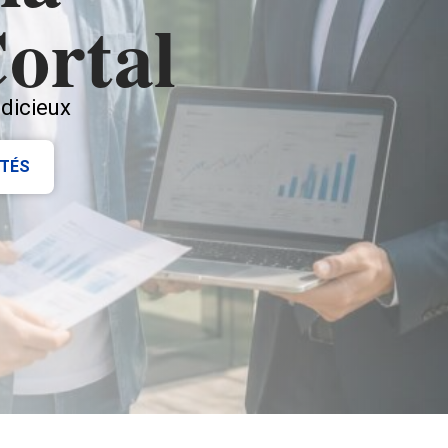
ortal
udicieux
ITÉS