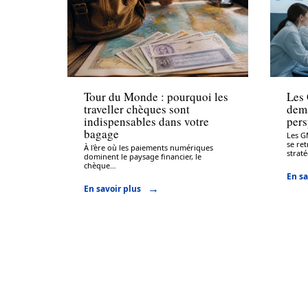
Assurance
Assu
Tour du Monde : pourquoi les
Les 
traveller chèques sont
dema
indispensables dans votre
pers
bagage
Les G
se re
À l'ère où les paiements numériques
strat
dominent le paysage financier, le
chèque
…
En sa
En savoir plus